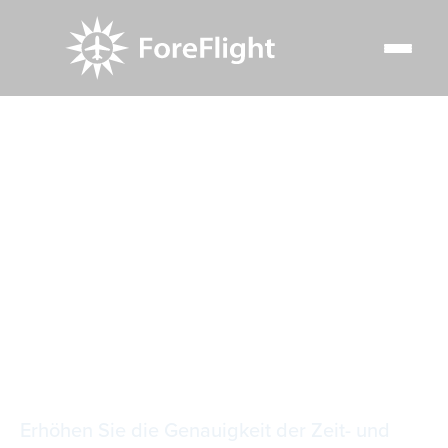
Resource Center
Video Library
Leistungsprofile für Bias Climb & Descent
Leistungsprofile für
Bias Climb &
Descent
Erhöhen Sie die Genauigkeit der Zeit- und