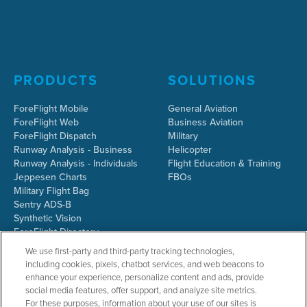
PRODUCTS
SOLUTIONS
ForeFlight Mobile
General Aviation
ForeFlight Web
Business Aviation
ForeFlight Dispatch
Military
Runway Analysis - Business
Helicopter
Runway Analysis - Individuals
Flight Education & Training
Jeppesen Charts
FBOs
Military Flight Bag
Sentry ADS-B
Synthetic Vision
ForeFlight Directory
JetFuelX
We use first-party and third-party tracking technologies,
CloudAhoy
including cookies, pixels, chatbot services, and web beacons to
Flight Data Analysis
enhance your experience, personalize content and ads, provide
Plans & Pricing
social media features, offer support, and analyze site metrics.
Gift Certificates
For these purposes, information about your use of our sites is