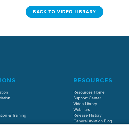
BACK TO VIDEO LIBRARY
BACK TO VIDEO LIBRARY
IONS
RESOURCES
ation
Resources Home
iation
Support Center
Video Library
Webinars
tion & Training
Release History
General Aviation Blog
Business Aviation Blog