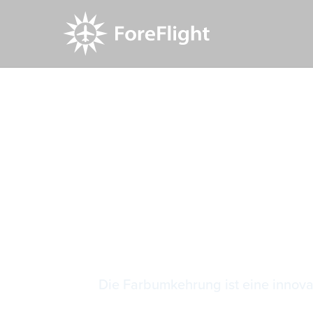
Resource Center
Video Library
Umkehrung
Umkehrung
Die Farbumkehrung ist eine innova