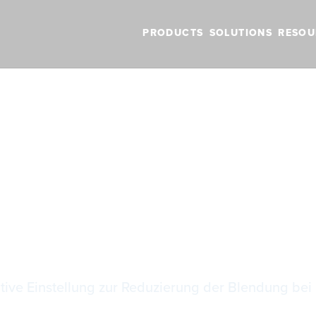
PRODUCTS
SOLUTIONS
RESOU
BLOG
VIDEOS
NEW FEATURES
SUPPORT
NEWS
 der Kartenfarbe
 der Kartenfarb
tive Einstellung zur Reduzierung der Blendung bei