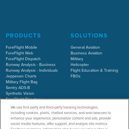
PRODUCTS
SOLUTIONS
ForeFlight Mobile
General Aviation
ForeFlight Web
Business Aviation
ForeFlight Dispatch
Military
Runway Analysis - Business
Helicopter
Runway Analysis - Individuals
Flight Education & Training
Jeppesen Charts
FBOs
Military Flight Bag
Sentry ADS-B
Synthetic Vision
ForeFlight Directory
JetFuelX
We use first-party and third-party tracking technologies,
CloudAhoy
including cookies, pixels, chatbot services, and web beacons to
Flight Data Analysis
enhance your experience, personalize content and ads, provide
Plans & Pricing
social media features, offer support, and analyze site metrics.
Gift Certificates