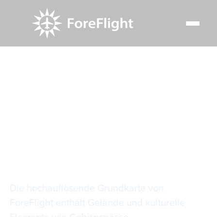
Resource Center
Video Library
Bergpässe und mehr auf der Grundkarte
Bergpässe und mehr
auf der Grundkarte
Die hochauflösende Grundkarte von
ForeFlight enthält Gelände und kulturelle
Elemente wie Gebirgspässe,