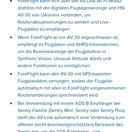
ForeFlight kann sich über das AV-Link Wi-Fi-Modul
drahtlos mit der digitalen Fluglagenanzeige und HSI
AV-30 von UAvionix verbinden, um
Routenaktualisierungen zu senden und Live-
Flugdaten zu empfangen.
Wenn ForeFlight an ein AV-30 angeschlossen ist,
empfängt es Flugdaten und AHRS-Informationen,
um die Reserveanzeige der Flugposition in
Synthetic Vision, Unusual Attitude Alerts und
andere Funktionen zu ermöglichen.
ForeFlight kann den AV-30 mit GPS-basierten
Flugplandaten versorgen, sodass der Flugplan
automatisch mit allen in ForeFlight vorgenommenen
Routenänderungen synchronisiert wird.
Bei Verwendung mit einem ADS-B-Empfänger der
Sentry-Familie (Sentry Mini, Sentry oder Sentry Plus)
stellt der AV-Link automatisch eine Verbindung zum
offenen (nicht kennwortgeschützten) Netzwerk des
Sentry her, um die ADS-B-Verkehrs- und