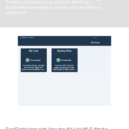
Drahtlose Verbindung zum UAvionix AV-30 um
Routenaktualisierungen zu senden und Live-Daten zu
empfangen.