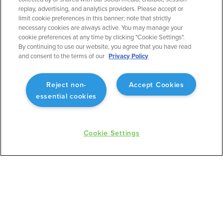
replay, advertising, and analytics providers. Please accept or
Runway Analysis - Individuals
Flight Education & Training
limit cookie preferences in this banner; note that strictly
Jeppesen Charts
FBOs
necessary cookies are always active. You may manage your
Military Flight Bag
cookie preferences at any time by clicking "Cookie Settings".
Sentry ADS-B
By continuing to use our website, you agree that you have read
Synthetic Vision
and consent to the terms of our
Privacy Policy
ForeFlight Directory
JetFuelX
CloudAhoy
Reject non-
Accept Cookies
Flight Data Analysis
essential cookies
Plans & Pricing
Gift Certificates
Cookie Settings
RESOURCES
COMPANY
Resources Home
About ForeFlight
Support Center
Team
Video Library
Partners
Webinars
ForeFlight Careers
Release History
Media Kit
General Aviation Blog
Privacy Policy
Business Aviation Blog
Cookie Settings