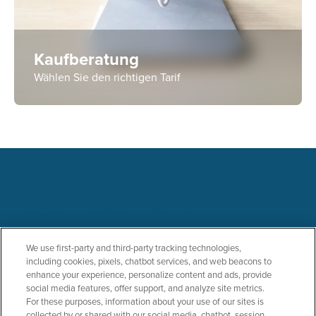
Kaufberatung
Wählen Sie den richtigen Tarif
PRODUCTS
SOLUTIONS
We use first-party and third-party tracking technologies,
including cookies, pixels, chatbot services, and web beacons to
ForeFlight Mobile
General Aviation
enhance your experience, personalize content and ads, provide
ForeFlight Web
Business Aviation
social media features, offer support, and analyze site metrics.
ForeFlight Dispatch
Military
For these purposes, information about your use of our sites is
Runway Analysis - Business
Helicopter
collected by or shared with our social media, chatbot, session