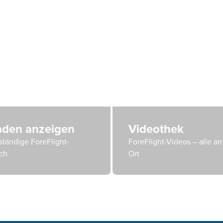
faden anzeigen
Videothek
ständige ForeFlight-
ForeFlight-Videos – alle a
ch
Ort