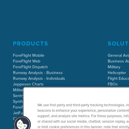
PRODUCTS
SOLUT
ForeFlight Mobile
General Avi
ForeFlight Web
Business Av
ForeFlight Dispatch
Military
Runway Analysis - Business
Helicopter
Runway Analysis - Individuals
Flight Educa
Jeppesen Charts
FBOs
Military Flight Bag
Sentry ADS-B
Synthetic Vision
We use first-party and third-party tracking technologies, i
ForeFlight Directory
beacons to enhance your experience, personalize content 
JetFuelX
support, and analyze site metrics. For these purposes, info
CloudAhoy
or shared with our social media, chatbot, session replay, a
Flight Data Analysis
or limit cookie preferences in this banner; note that stric