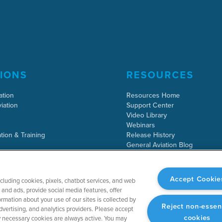
IONS
RESOURCES
ation
Resources Home
iation
Support Center
Video Library
Webinars
tion & Training
Release History
General Aviation Blog
Business Aviation Blog
International Support Lookup
Accept Cookie
ncluding cookies, pixels, chatbot services, and web
and ads, provide social media features, offer
rmation about your use of our sites is collected by
Reject non-essen
dvertising, and analytics providers. Please accept
cookies
tly necessary cookies are always active. You may