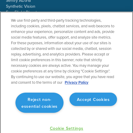
Sentry ADS-B
Synthetic Vision
ForeFlight Directory
JetFuelX
We use first-party and third-party tracking technologies,
CloudAhoy
including cookies, pixels, chatbot services, and web beacons to
Flight Data Analysis
enhance your experience, personalize content and ads, provide
Plans & Pricing
social media features, offer support, and analyze site metrics.
Gift Certificates
For these purposes, information about your use of our sites is
collected by or shared with our social media, chatbot, session
replay, advertising, and analytics providers. Please accept or
limit cookie preferences in this banner; note that strictly
RESOURCES
COMPANY
necessary cookies are always active. You may manage your
cookie preferences at any time by clicking "Cookie Settings".
Resources Home
About ForeFlight
By continuing to use our website, you agree that you have read
Support Center
Team
and consent to the terms of our
Privacy Policy
Video Library
Partners
Webinars
ForeFlight Careers
Release History
Media Kit
Reject non-
Accept Cookies
General Aviation Blog
Privacy Policy
essential cookies
Business Aviation Blog
Cookie Settings
International Support Lookup
Security & Collections
Cookie Settings