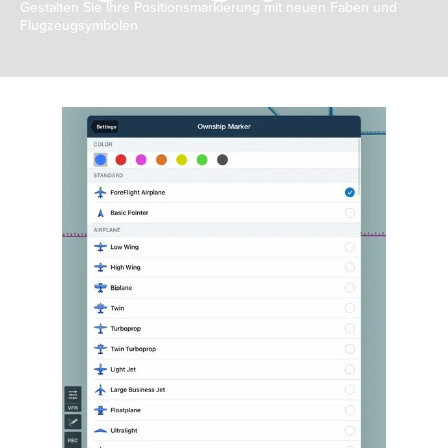
Gestalten Sie Ihre Positionsmarkierung mit neuen Faben und
Flugzeugsymbolen