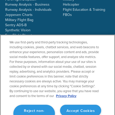
Runway Analysis - Business
Helicopter
Runway Analysis - Individuals
Flight Education & Training
Jeppesen Charts
FBOs
Military Flight Bag
Sentry ADS-B
Synthetic Vision
ForeFlight Directory
JetFuelX
We use first-party and third-party tracking technologies,
CloudAhoy
including cookies, pixels, chatbot services, and web beacons to
Flight Data Analysis
enhance your experience, personalize content and ads, provide
Plans & Pricing
social media features, offer support, and analyze site metrics.
Gift Certificates
For these purposes, information about your use of our sites is
collected by or shared with our social media, chatbot, session
replay, advertising, and analytics providers. Please accept or
limit cookie preferences in this banner; note that strictly
RESOURCES
COMPANY
necessary cookies are always active. You may manage your
cookie preferences at any time by clicking "Cookie Settings".
Resources Home
About ForeFlight
By continuing to use our website, you agree that you have read
Support Center
Team
and consent to the terms of our
Privacy Policy
Video Library
Partners
Webinars
ForeFlight Careers
Release History
Media Kit
Reject non-
Accept Cookies
General Aviation Blog
Privacy Policy