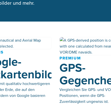
bilder und mehr.
NS
gle-
PREMIUM
GPS-
tkartenbilder
Gegench
mit qualitativ hochwertigeren
er Erde, die auf den
Vergleichen Sie GPS- und V
ildern von Google basieren
Positionen, wenn die GPS-
Zuverlässigkeit ungewiss ist.