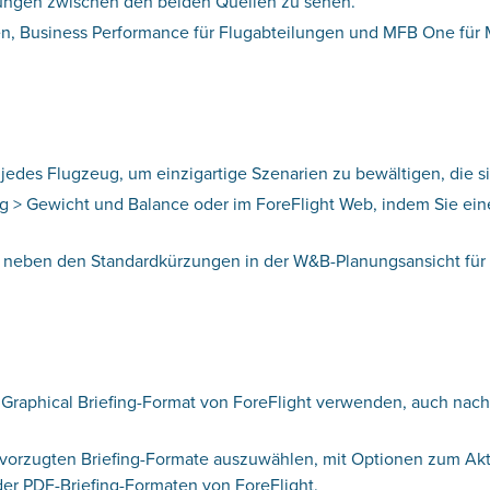
hungen zwischen den beiden Quellen zu sehen.
en, Business Performance für Flugabteilungen und MFB One für 
 jedes Flugzeug, um einzigartige Szenarien zu bewältigen, die 
ug > Gewicht und Balance oder im ForeFlight Web, indem Sie e
 neben den Standardkürzungen in der W&B-Planungsansicht für 
 Graphical Briefing-Format von ForeFlight verwenden, auch nachd
 bevorzugten Briefing-Formate auszuwählen, mit Optionen zum Ak
er PDF-Briefing-Formaten von ForeFlight.