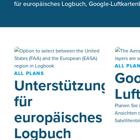
für europäisches Logbuch, Google-Luftkarten
ALL PLA
Goo
ALL PLANS
Unterstützung
Luf
für
Planen Sie 
europäisches
Ansichten d
Satellitenb
Logbuch