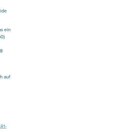
eide
as ein
50)
18
h auf
R1-