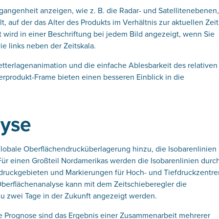
gangenheit anzeigen, wie z. B. die Radar- und Satellitenebenen
t, auf der das Alter des Produkts im Verhältnis zur aktuellen Zeit
t wird in einer Beschriftung bei jedem Bild angezeigt, wenn Sie
ie links neben der Zeitskala.
tterlagenanimation und die einfache Ablesbarkeit des relativen
terprodukt-Frame bieten einen besseren Einblick in die
lyse
lobale Oberflächendrucküberlagerung hinzu, die Isobarenlinien
 Für einen Großteil Nordamerikas werden die Isobarenlinien durc
fdruckgebieten und Markierungen für Hoch- und Tiefdruckzentre
Oberflächenanalyse kann mit dem Zeitschieberegler die
 zu zwei Tage in der Zukunft angezeigt werden.
e Prognose sind das Ergebnis einer Zusammenarbeit mehrerer