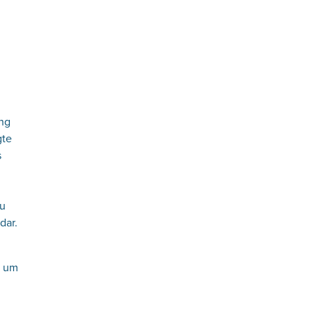
ung
gte
s
zu
dar.
, um