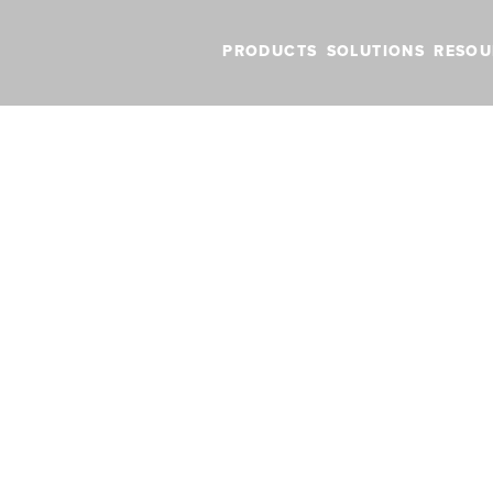
PRODUCTS
SOLUTIONS
RESOU
k auf Vereisung, Turbulenzen und Oberflächenanalyse-Karteneb
rer Blick auf Ve
en und