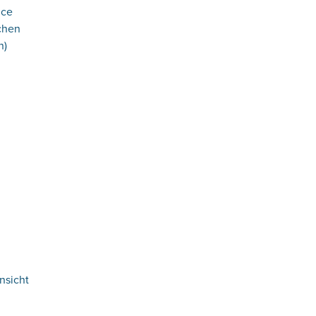
ice
chen
n)
:
nsicht