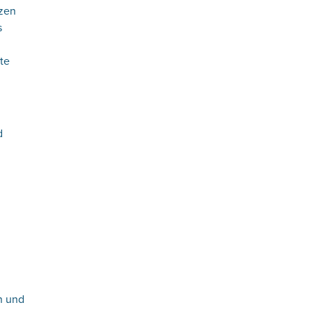
nzen
s
rte
d
n und