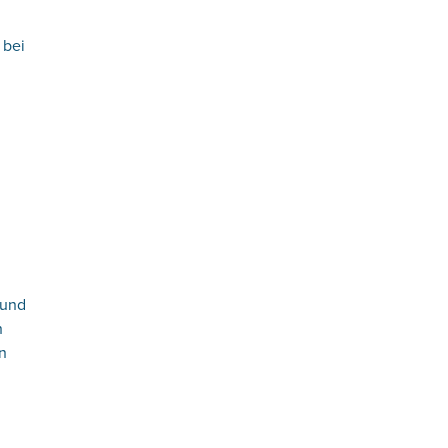
,
 bei
 und
h
n