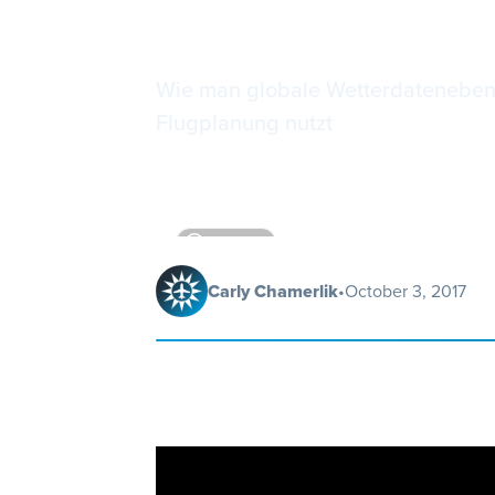
Oberfläch
Wie man globale Wetterdatenebenen
Flugplanung nutzt
4
minutes
Carly Chamerlik
•
October 3, 2017