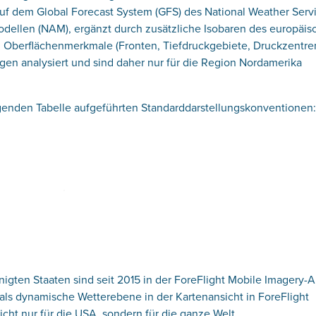
 auf dem Global Forecast System (GFS) des National Weather Serv
ellen (NAM), ergänzt durch zusätzliche Isobaren des europäis
Oberflächenmerkmale (Fronten, Tiefdruckgebiete, Druckzentre
n analysiert und sind daher nur für die Region Nordamerika
lgenden Tabelle aufgeführten Standarddarstellungskonventionen
inigten Staaten sind seit 2015 in der ForeFlight Mobile Imagery-A
t als dynamische Wetterebene in der Kartenansicht in ForeFlight
icht nur für die USA, sondern für die ganze Welt.