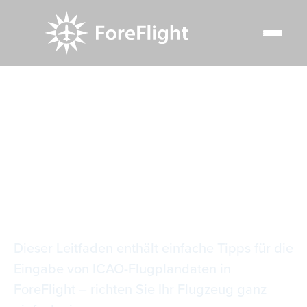
Resource Center
Blog
Aufgeben von ICAO-Flugplänen in ForeFlight
Aufgeben von ICAO-
Flugplänen in
ForeFlight
Dieser Leitfaden enthält einfache Tipps für die
Eingabe von ICAO-Flugplandaten in
ForeFlight – richten Sie Ihr Flugzeug ganz