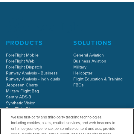
PRODUCTS
SOLUTIONS
ForeFlight Mobile
General Aviation
ForeFlight Web
Business Aviation
ForeFlight Dispatch
Military
Runway Analysis - Business
Helicopter
Runway Analysis - Individuals
Flight Education & Training
Jeppesen Charts
FBOs
Military Flight Bag
Sentry ADS-B
Synthetic Vision
ForeFlight Directory
JetFuelX
We use first-party and third-party tracking technologies,
CloudAhoy
including cookies, pixels, chatbot services, and web beacons to
Flight Data Analysis
enhance your experience, personalize content and ads, provide
Plans & Pricing