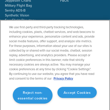
Jeppesen Charts
FBOs
Military Flight Bag
Sentry ADS-B
Synthetic Vision
ForeFlight Directory
JetFuelX
We use first-party and third-party tracking technologies,
CloudAhoy
including cookies, pixels, chatbot services, and web beacons to
Flight Data Analysis
enhance your experience, personalize content and ads, provide
Plans & Pricing
social media features, offer support, and analyze site metrics.
Gift Certificates
For these purposes, information about your use of our sites is
collected by or shared with our social media, chatbot, session
replay, advertising, and analytics providers. Please accept or
limit cookie preferences in this banner; note that strictly
RESOURCES
COMPANY
necessary cookies are always active. You may manage your
cookie preferences at any time by clicking "Cookie Settings".
Resources Home
About ForeFlight
By continuing to use our website, you agree that you have read
Support Center
Team
and consent to the terms of our
Privacy Policy
Video Library
Partners
Webinars
ForeFlight Careers
Release History
Media Kit
Reject non-
Accept Cookies
General Aviation Blog
Privacy Policy
essential cookies
Business Aviation Blog
Cookie Settings
International Support Lookup
Security & Collections