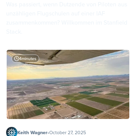
Was passiert, wenn Dutzende von Piloten aus
unzähligen Flugschulen auf einer IAF
zusammenkommen? Willkommen im Stanfield
Stack.
4
minutes
Keith Wagner
•
October 27, 2025