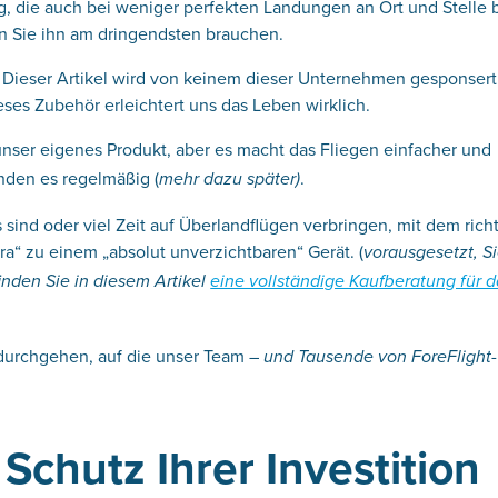
ng, die auch bei weniger perfekten Landungen an Ort und Stelle b
nn Sie ihn am dringendsten brauchen.
n: Dieser Artikel wird von keinem dieser Unternehmen gesponsert
ieses Zubehör erleichtert uns das Leben wirklich.
st unser eigenes Produkt, aber es macht das Fliegen einfacher und
enden es regelmäßig (
.
mehr dazu später)
ind oder viel Zeit auf Überlandflügen verbringen, mit dem rich
ra“ zu einem „absolut unverzichtbaren“ Gerät. (
vorausgesetzt, S
finden Sie in diesem Artikel
eine vollständige Kaufberatung für d
 durchgehen, auf die unser Team –
und Tausende von ForeFlight-
Schutz Ihrer Investition