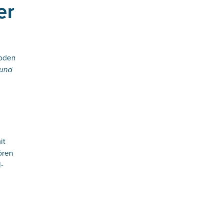
er
Boden
und
it
ören
-