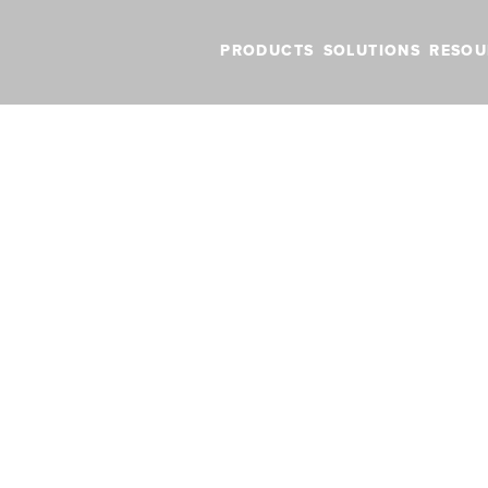
PRODUCTS
SOLUTIONS
RESOU
Pad-Zubehör für Piloten
den für iPad-Zub