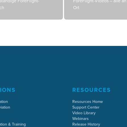
ständige ForeFlight-
ForeFlight-Videos – alle a
ch
Ort
IONS
RESOURCES
ation
Resources Home
iation
Support Center
Video Library
Webinars
tion & Training
Release History