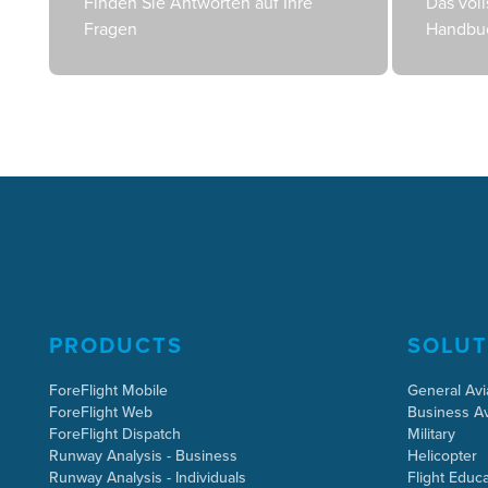
Finden Sie Antworten auf Ihre
Das voll
Fragen
Handbu
PRODUCTS
SOLUT
ForeFlight Mobile
General Avi
ForeFlight Web
Business Av
ForeFlight Dispatch
Military
Runway Analysis - Business
Helicopter
Runway Analysis - Individuals
Flight Educa