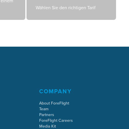
n einem
Wählen Sie den richtigen Tarif
COMPANY
About ForeFlight
Team
Partners
ForeFlight Careers
Media Kit