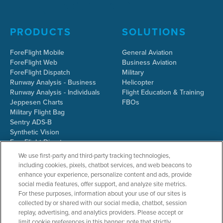
PRODUCTS
SOLUTIONS
ForeFlight Mobile
General Aviation
ForeFlight Web
Business Aviation
ForeFlight Dispatch
Military
Runway Analysis - Business
Helicopter
Runway Analysis - Individuals
Flight Education & Training
Jeppesen Charts
FBOs
Military Flight Bag
Sentry ADS-B
Synthetic Vision
ForeFlight Directory
JetFuelX
We use first-party and third-party tracking technologies,
CloudAhoy
including cookies, pixels, chatbot services, and web beacons to
Flight Data Analysis
enhance your experience, personalize content and ads, provide
Plans & Pricing
social media features, offer support, and analyze site metrics.
Gift Certificates
For these purposes, information about your use of our sites is
collected by or shared with our social media, chatbot, session
replay, advertising, and analytics providers. Please accept or
limit cookie preferences in this banner; note that strictly