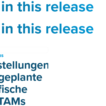
in this release
in this release
NS
stellungen
 geplante
fische
TAMs