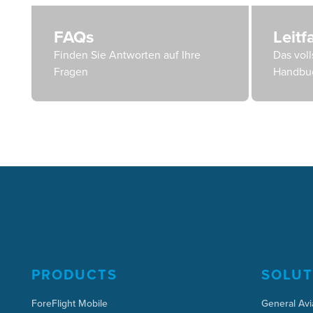
FAQs
Leit
Finden Sie Antworten auf Ihre
Das voll
Fragen
Handbu
PRODUCTS
SOLUT
ForeFlight Mobile
General Avi