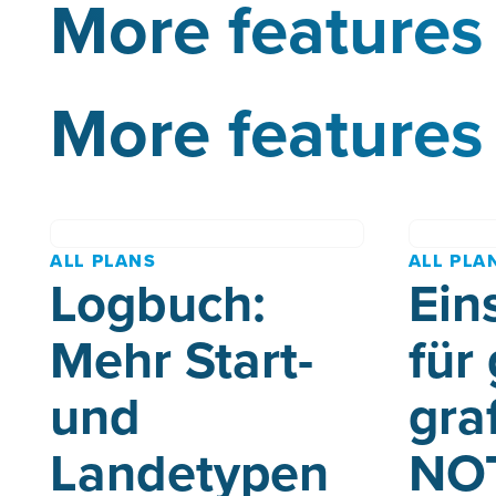
More features 
More features 
ALL PLANS
ALL PLA
Logbuch:
Ein
Mehr Start-
für
und
gra
Landetypen
NO