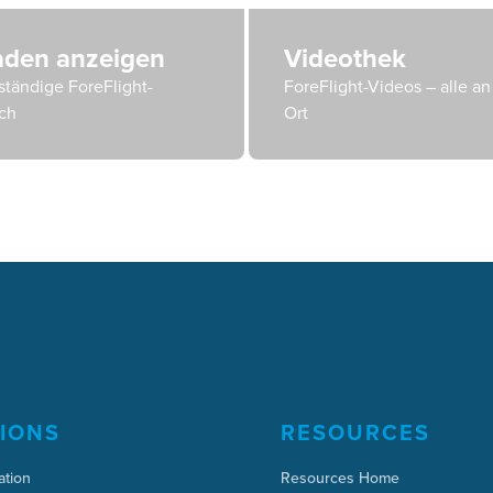
faden anzeigen
Videothek
ständige ForeFlight-
ForeFlight-Videos – alle a
ch
Ort
IONS
RESOURCES
ation
Resources Home