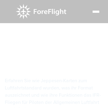
Resource Center
Video Library
Warum Jeppesen?
Warum Jeppesen?
Erfahren Sie wie Jeppesen-Karten zum
Luftfahrtstandard wurden, was ihr Format
auszeichnet und wie ihre Funktionen das IFR-
Fliegen für Piloten der Allgemeinen Luftfahrt