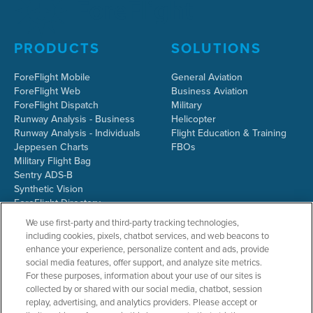
PRODUCTS
SOLUTIONS
ForeFlight Mobile
General Aviation
ForeFlight Web
Business Aviation
ForeFlight Dispatch
Military
Runway Analysis - Business
Helicopter
Runway Analysis - Individuals
Flight Education & Training
Jeppesen Charts
FBOs
Military Flight Bag
Sentry ADS-B
Synthetic Vision
ForeFlight Directory
JetFuelX
We use first-party and third-party tracking technologies,
CloudAhoy
including cookies, pixels, chatbot services, and web beacons to
Flight Data Analysis
enhance your experience, personalize content and ads, provide
Plans & Pricing
social media features, offer support, and analyze site metrics.
Gift Certificates
For these purposes, information about your use of our sites is
collected by or shared with our social media, chatbot, session
replay, advertising, and analytics providers. Please accept or