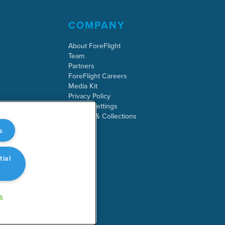
COMPANY
About ForeFlight
Team
Partners
ForeFlight Careers
Media Kit
Privacy Policy
Cookie Settings
Security & Collections
s
tial
s