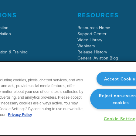
IONS
RESOURCES
ation
Resources Home
iation
Support Center
Video Library
Webinars
tion & Training
Release History
General Aviation Blog
Business Aviation Blog
International Support Lookup
Accept Cookie
ncluding cookies, pixels, chatbot services, and web
and ads, provide social media features, offer
rmation about your use of our sites is collected by
Reject non-essen
dvertising, and analytics providers. Please accept
cookies
tly necessary cookies are always active. You may
ookie Settings". By continuing to use our website,
 our
Privacy Policy
Cookie Setting