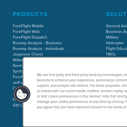
PRODUCTS
SOLUT
ForeFlight Mobile
General Avi
ForeFlight Web
Business Av
ForeFlight Dispatch
Military
Runway Analysis - Business
Helicopter
Runway Analysis - Individuals
Flight Educa
Jeppesen Charts
FBOs
Military Flight Bag
Sentry ADS-B
Synthetic Vision
We use first-party and third-party tracking technologies, i
ForeFlight Directory
beacons to enhance your experience, personalize content 
JetFuelX
support, and analyze site metrics. For these purposes, info
CloudAhoy
or shared with our social media, chatbot, session replay, a
Flight Data Analysis
or limit cookie preferences in this banner; note that stric
Plans & Pricing
manage your cookie preferences at any time by clicking "C
Gift Certificates
you agree that you have read and consent to the terms of