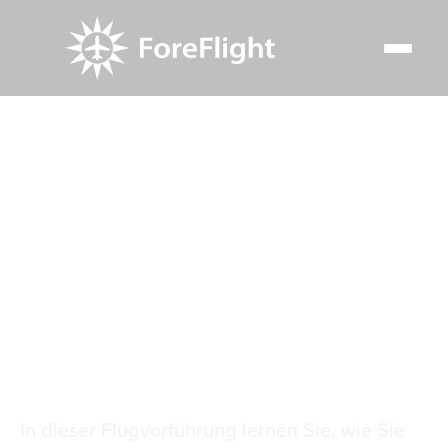
Resource Center
Video Library
Organisieren von Anflugkarten mit Flight Binders.
Organisieren von
Anflugkarten mit
Flight Binders.
In dieser Flugvorführung lernen Sie, wie Sie