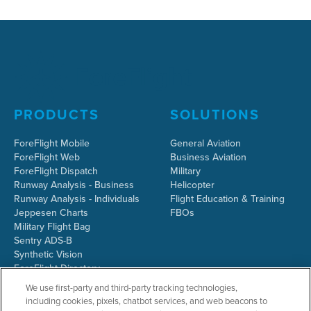
PRODUCTS
SOLUTIONS
ForeFlight Mobile
General Aviation
ForeFlight Web
Business Aviation
ForeFlight Dispatch
Military
Runway Analysis - Business
Helicopter
Runway Analysis - Individuals
Flight Education & Training
Jeppesen Charts
FBOs
Military Flight Bag
Sentry ADS-B
Synthetic Vision
ForeFlight Directory
JetFuelX
We use first-party and third-party tracking technologies,
CloudAhoy
including cookies, pixels, chatbot services, and web beacons to
Flight Data Analysis