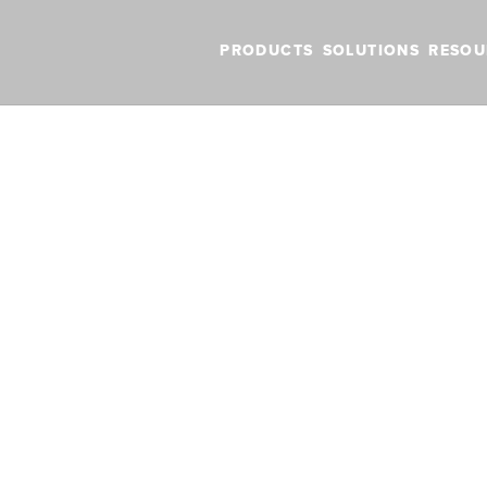
PRODUCTS
SOLUTIONS
RESOU
BLOG
VIDEOS
NEW FEATURES
SUPPORT
NEWS
eregler für die Wetterebene
regler für die
ne