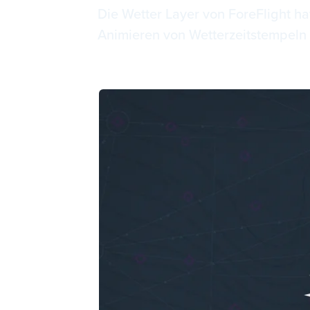
Die Wetter Layer von ForeFlight ha
Animieren von Wetterzeitstempeln 