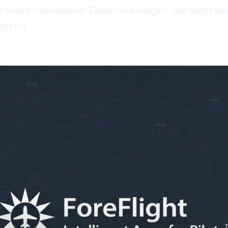
t einen interaktiven Zeitschieberegler, der mehr K
bietet.