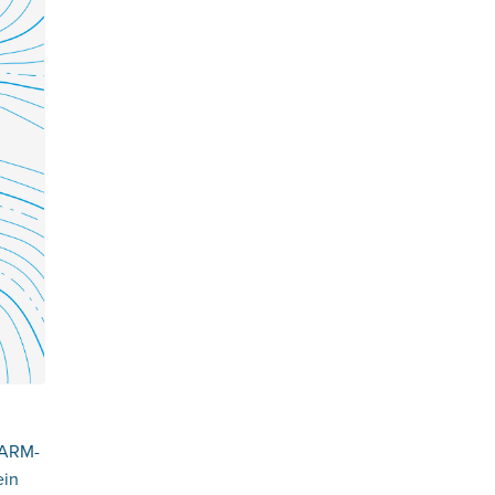
LARM-
ein