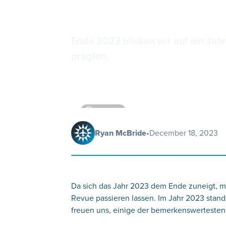
ForeFlight
Ende 2023 blicken wir auf ein Jahr
prägten.
4
minutes
Ryan McBride
•
December 18, 2023
Da sich das Jahr 2023 dem Ende zuneigt, mö
Revue passieren lassen. Im Jahr 2023 stan
freuen uns, einige der bemerkenswertest