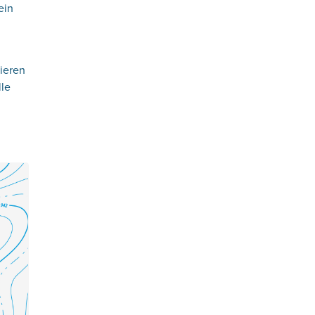
ein
vieren
lle