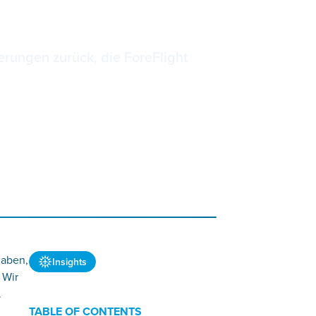
erungen zurück, die ForeFlight
haben,
Insights
 Wir
.
TABLE OF CONTENTS