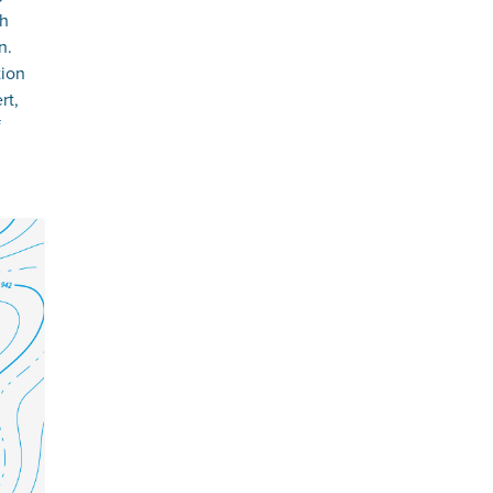
ch
n.
tion
rt,
f