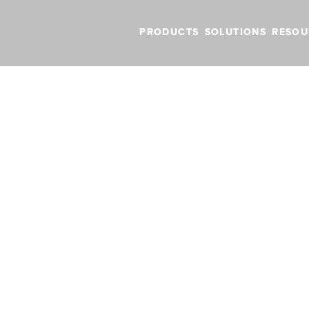
PRODUCTS
SOLUTIONS
RESOU
 auf die wichtigsten Funktionen von ForeFlight im Jahr 2023
ückblick auf die
n Funktionen vo