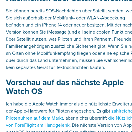
Sie können bereits SOS-Nachrichten über Satellit senden, w
Sie sich außerhalb der Mobilfunk- oder WLAN-Abdeckung
befinden und ein iPhone 14 oder neuer besitzen. Mit der näc
Version können Sie iMessage (und all seine coolen Funktion
über Satellit nutzen, was Piloten und ihren Partnern, Freund
Familienangehörigen zusätzliche Sicherheit gibt. Wenn Sie h
an Orten ohne Mobilfunkempfang fliegen oder eine epische 
quer durch das Land unternehmen, müssen Sie wahrscheinli
kein separates Gerät für Textnachrichten kaufen.
Vorschau auf das nächste Apple
Watch OS
Ich habe die Apple Watch immer als die nützlichste Erweiter
der Apple-Hardware für Piloten angesehen. Es gibt
zahlreich
Pilotenuhren auf dem Markt
, aber nichts übertrifft
die Nützlic
von ForeFlight am Handgelenk
. Die nächste Version von App