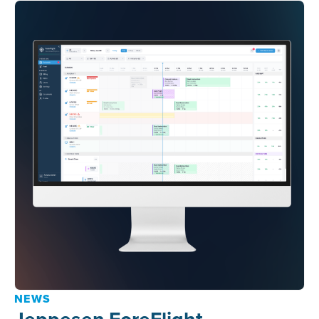
NEWS
Jeppesen ForeFlight