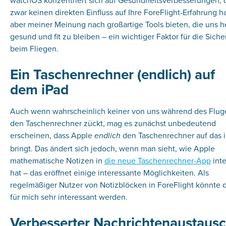
watchOS konzentriert sich auf Gesundheitsverbesserungen, 
zwar keinen direkten Einfluss auf Ihre ForeFlight-Erfahrung h
aber meiner Meinung nach großartige Tools bieten, die uns h
gesund und fit zu bleiben – ein wichtiger Faktor für die Siche
beim Fliegen.
Ein Taschenrechner (endlich) auf
dem iPad
Auch wenn wahrscheinlich keiner von uns während des Flug
den Taschenrechner zückt, mag es zunächst unbedeutend
erscheinen, dass Apple
den Taschenrechner auf das 
endlich
bringt. Das ändert sich jedoch, wenn man sieht, wie Apple
mathematische Notizen in
die neue Taschenrechner-App
inte
hat – das eröffnet einige interessante Möglichkeiten. Als
regelmäßiger Nutzer von Notizblöcken in ForeFlight könnte d
für mich sehr interessant werden.
Verbesserter Nachrichtenaustaus