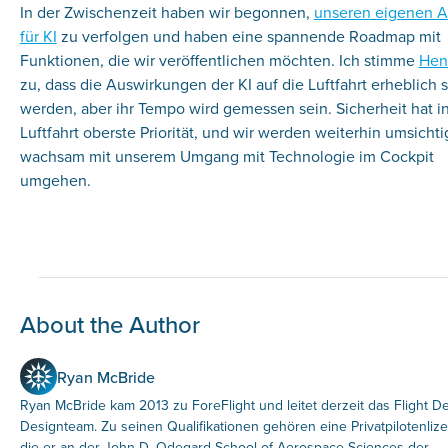
In der Zwischenzeit haben wir begonnen,
unseren eigenen A
für KI
zu verfolgen und haben eine spannende Roadmap mit
Funktionen, die wir veröffentlichen möchten. Ich stimme
Hen
zu, dass die Auswirkungen der KI auf die Luftfahrt erheblich 
werden, aber ihr Tempo wird gemessen sein. Sicherheit hat i
Luftfahrt oberste Priorität, und wir werden weiterhin umsicht
wachsam mit unserem Umgang mit Technologie im Cockpit
umgehen.
About the Author
Ryan McBride
Ryan McBride kam 2013 zu ForeFlight und leitet derzeit das Flight D
Designteam. Zu seinen Qualifikationen gehören eine Privatpilotenlize
die er an der John D. Odegard School of Aerospace Sciences der