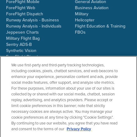
ForeFlight Mobile
General Aviation
ForeFlight Web
Business Aviation
ForeFlight Dispatch
Military
Runway Analysis - Business
Helicopter
Runway Analysis - Individuals
Flight Education & Training
Jeppesen Charts
FBOs
Military Flight Bag
Sentry ADS-B
Synthetic Vision
ForeFlight Directory
JetFuelX
We use first-party and third-party tracking technologies,
CloudAhoy
including cookies, pixels, chatbot services, and web beacons to
Flight Data Analysis
enhance your experience, personalize content and ads, provide
Plans & Pricing
social media features, offer support, and analyze site metrics.
Gift Certificates
For these purposes, information about your use of our sites is
collected by or shared with our social media, chatbot, session
replay, advertising, and analytics providers. Please accept or
limit cookie preferences in this banner; note that strictly
RESOURCES
COMPANY
necessary cookies are always active. You may manage your
cookie preferences at any time by clicking "Cookie Settings".
Resources Home
About ForeFlight
By continuing to use our website, you agree that you have read
Support Center
Team
and consent to the terms of our
Privacy Policy
Video Library
Partners