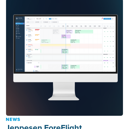
NEWS
Jeppesen ForeFlight