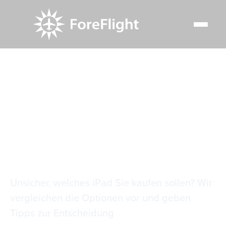
Resource Center
Blog
Pilots’ Guide zur Auswahl des perfekten iPads
Pilots’ Guide zur
Auswahl des
perfekten iPads
Unsicher, welches iPad Sie kaufen sollen? Wir
vergleichen die Optionen vor und geben
Tipps zur Entscheidung