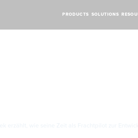
PRODUCTS
SOLUTIONS
RESOU
e neu gedacht
tenanflüge neu 
k erzählt, wie seine Zeit als Frachtpilot zur Entw