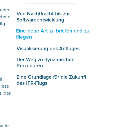
 oder
Von Nachtfracht bis zur
zehnte
Softwareentwicklung
lig
Eine neue Art zu briefen und zu
fliegen
Visualisierung des Anfluges
Der Weg zu dynamischen
Prozeduren
Eine Grundlage für die Zukunft
al
des IFR-Flugs
Diese
s: das
äumte