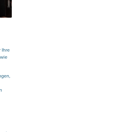
 Ihre
 wie
ngen,
en