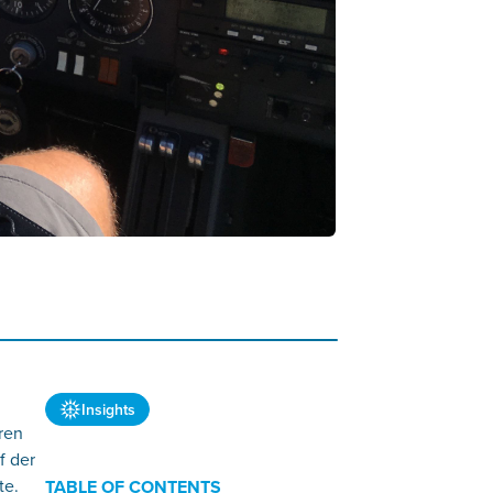
Insights
ren
f der
te.
TABLE OF CONTENTS