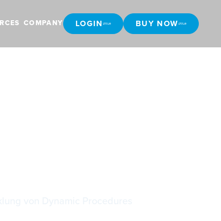
LOGIN
BUY NOW
RCES
COMPANY
LOGIN
BUY NOW
gedacht
icklung von Dynamic Procedures