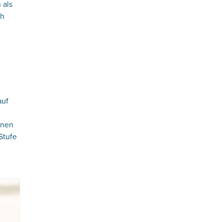
 als
ch
auf
onen
Stufe