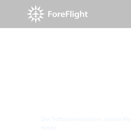
Resource Center
Blog
Instrumentenanflüg
Instrumen
Der Softwareentwickler Jordan Mee
führte