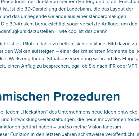
 Procedures, der direkt von meinem Hintergrund in der Forschu
ist, ist die 3D-Darstellung der Landebahn, die das Layout der
e und das umliegende Gelände aus einer standardmäßigen
. Die 3D-Ansicht berücksichtigt sogar versetzte Anflüge, um den
anflugkurs darzustellen – wie cool ist das denn?
cht ist es, Piloten dabei zu helfen, sich ein klares Bild davon zu
s den Wolken aufsteigen – einer der kritischsten Momente bei
tarkes Werkzeug für die Situationserkennung während des Fluges,
it, einen Anflug zu besprechen, egal ob Sie nach IFR oder VFR
amischen Prozeduren
h bei jedem „Hackathon“ des Unternehmens neue Ideen entwickel
- und Entwicklungsveranstaltungen, die neue Innovationen förde
Funktionen geführt haben – und so meine Vision langsam
er Funktion in den letzten Jahren schrittweise veröffentlicht, 