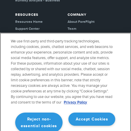
Runway Analysis - Business
RESOURCES
COMPANY
Resources Home
About ForeFlight
Support Center
Team
Video Library
Partners
We use first-party and third-party tracking technologies,
Webinars
Careers
including cookies, pixels, chatbot services, and web beacons to
Release History
Media Kit
enhance your experience, personalize content and ads, provide
General Aviation Blog
Privacy Policy
social media features, offer support, and analyze site metrics.
For these purposes, information about your use of our sites is
Business Aviation Blog
Cookie Settings
collected by or shared with our social media, chatbot, session
International Support Lookup
Security & Certifications
replay, advertising, and analytics providers. Please accept or
Buy ForeFlight Gear
limit cookie preferences in this banner; note that strictly
necessary cookies are always active. You may manage your
cookie preferences at any time by clicking "Cookie Settings".
CONNECT WITH US
By continuing to use our website, you agree that you have read
and consent to the terms of our
Privacy Policy
Reject non-
Accept Cookies
essential cookies