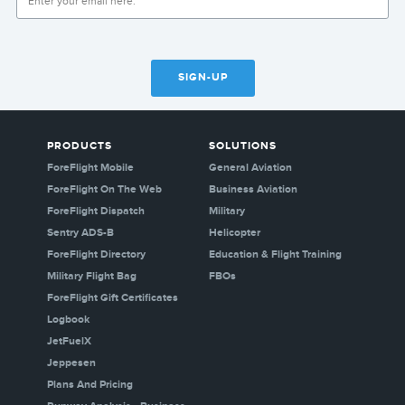
SIGN-UP
PRODUCTS
SOLUTIONS
ForeFlight Mobile
General Aviation
ForeFlight On The Web
Business Aviation
ForeFlight Dispatch
Military
Sentry ADS-B
Helicopter
ForeFlight Directory
Education & Flight Training
Military Flight Bag
FBOs
ForeFlight Gift Certificates
Logbook
JetFuelX
Jeppesen
Plans And Pricing